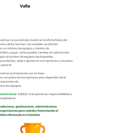
Valla
uestras convocatorias muestran la oferta básica de
ostos de los torneos, los modelos se ofertan
on un mínimo de equipos y mínimo de
artidos a jugar, estas pueden cambiar en cada torneo
egún el número de equipos participantes,
oca del año, sede o ajustes en inscripciones y recaudos
 general.
uestras premiaciones son en base
 los recaudos de inscripciones pero dependen de el
ompromiso de
odos los equipos
.
uestro lema
C
alidad,
transparencia, responsabilidad y
umplimiento.
roducimos, gestionamos, administramos
 organizamos para ustedes fomentando el
útbol aficionado en Colombia