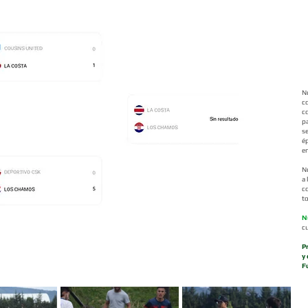
N
c
c
p
s
ép
en
N
a
c
t
N
c
P
y
F