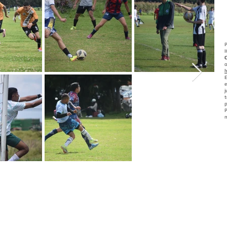
P
I
o
E
e
j
t
p
P
- Inicio
- Torneos
- Resultados
- Inscripciones
- Galerias
-