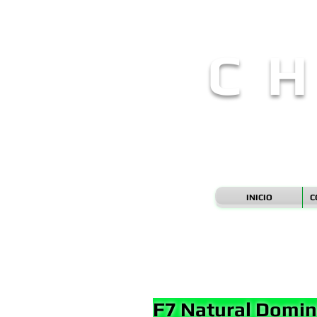
C H
--
INICIO
C
F7 Natural Domini