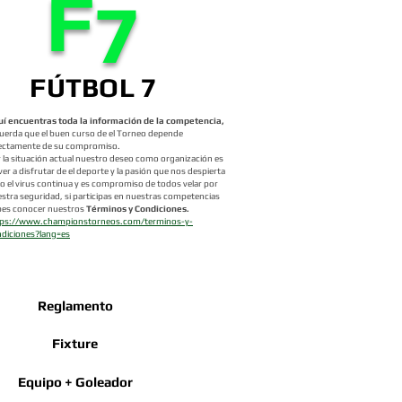
F
7
FÚTBOL 7
í encuentras toda la información de la competencia,
uerda que el buen curso de el Torneo depende
ectamente de su compromiso.
 la situación actual nuestro deseo como organización es
ver a disfrutar de el deporte y la pasión que nos despierta
o el virus continua y es compromiso de todos velar por
stra seguridad, si participas en nuestras competencias
bes conocer nuestros
Términos y Condiciones.
tps://www.championstorneos.com/terminos-y-
diciones?lang=es
Reglamento
Fixture
Equipo + Goleador