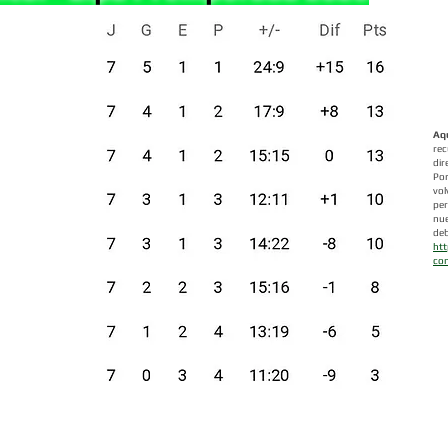
Aqu
rec
dir
Por
vol
per
nue
de
ht
con