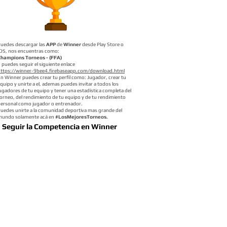
uedes descargar las
APP
de
Winner
desde Play Store o
OS, nos encuentras como:
Champions Torneos - (FFA)
 puedes seguir el siguiente enlace
https://winner-9bee4.firebaseapp.com/download.html
n Winner puedes crear tu perfil como: Jugador, crear tu
quipo y unirte a el, ademas puedes invitar a todos los
ugadores de tu equipo y tener una estadística completa del
orneo, del rendimiento de tu equipo y de tu rendimiento
ersonal como jugador o entrenador.
uedes unirte a la comunidad deportiva mas grande del
mundo solamente acá en
#LosMejoresTorneos.
Seguir la Competencia en Winner
 Contacto