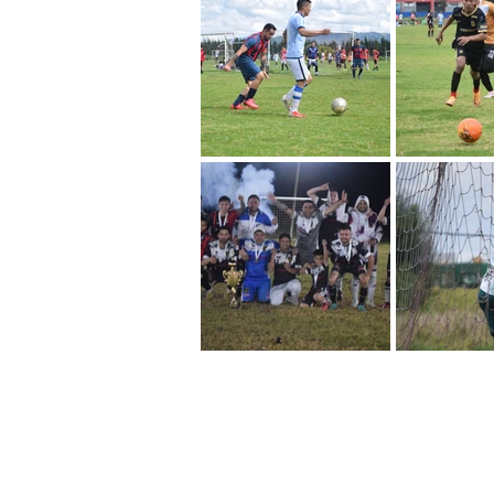
F
c
B O G O T A - C O L O M B I A