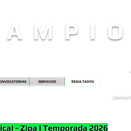
 A M P I O
- L O S M E J O R E S T O R N E O S D E L A C I U D A D -
ONVOCATORIAS
SERVICIOS
RESULTADOS
CONTACTO
caI - Zipa I Temporada 2026