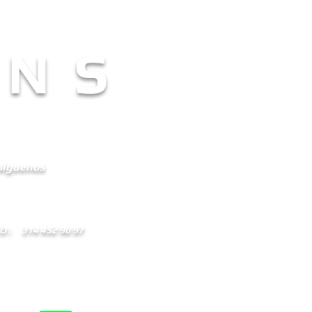
 N S
--
síguenos
Iniciar sesión
 : 314 452 90 97