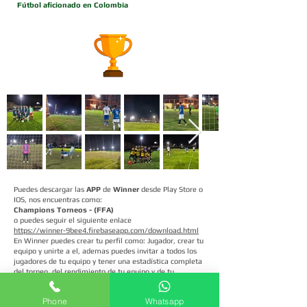
Fútbol aficionado en Colombia
Puedes descargar las
APP
de
Winner
desde Play Store o
IOS, nos encuentras como:
Champions Torneos - (FFA)
o puedes seguir el siguiente enlace
https://winner-9bee4.firebaseapp.com/download.html
En Winner puedes crear tu perfil como: Jugador, crear tu
equipo y unirte a el, ademas puedes invitar a todos los
jugadores de tu equipo y tener una estadística completa
del torneo, del rendimiento de tu equipo y de tu
rendimiento personal como jugador o entrenador.
Puedes unirte a la comunidad deportiva mas grande del
Phone
Whatsapp
mundo solamente acá en
#LosMejoresTorneos.