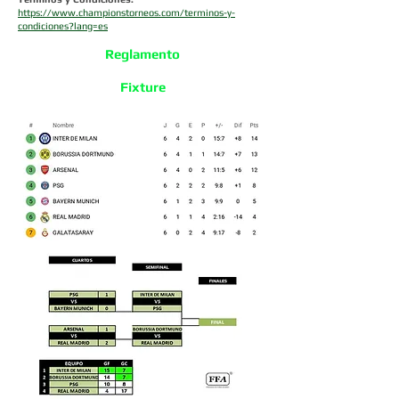
https://www.championstorneos.com/terminos-y-
condiciones?lang=es
Reglamento
Fixture