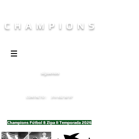
C H A M P I O N S
--- L O S M E J O R E S T O R N E O S D E L A C I U D A D ---
Iniciar sesión
síguenos
CONTACTO :
314 452 90 97
Champions Fútbol 8 Zipa II Temporada 2026